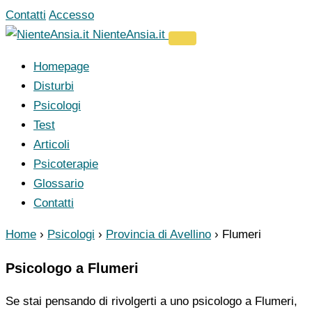
Vai
Contatti
Accesso
al
NienteAnsia.it
contenuto
Homepage
Disturbi
Psicologi
Test
Articoli
Psicoterapie
Glossario
Contatti
Home
›
Psicologi
›
Provincia di Avellino
›
Flumeri
Psicologo a Flumeri
Se stai pensando di rivolgerti a uno psicologo a Flumeri,