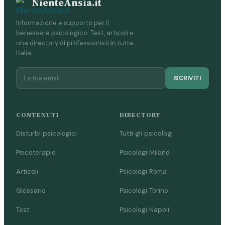
NienteAnsia.it
Informazione e supporto per il
benessere psicologico. Test, articoli e
una directory di professionisti in tutta
Italia.
ISCRIVITI
CONTENUTI
DIRECTORY
Disturbi psicologici
Tutti gli psicologi
Psicoterapie
Psicologi Milano
Articoli
Psicologi Roma
Glossario
Psicologi Torino
Test
Psicologi Napoli