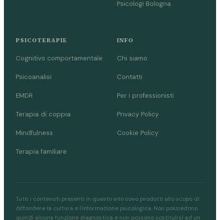
Psicologi Bologna
PSICOTERAPIE
INFO
Cognitivo comportamentale
Chi siamo
Psicoanalisi
Contatti
EMDR
Per i professionisti
Terapia di coppia
Privacy Policy
Mindfulness
Cookie Policy
Terapia familiare
Tutti i contenuti presenti in questo sito sono prodotti allo scopo di
diffondere la cultura e l'informazione psicologica. Non possiedono
quindi alcuna funzione diagnostica e non possono sostituirsi ad un