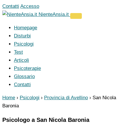
Vai
Contatti
Accesso
al
NienteAnsia.it
contenuto
Homepage
Disturbi
Psicologi
Test
Articoli
Psicoterapie
Glossario
Contatti
Home
›
Psicologi
›
Provincia di Avellino
›
San Nicola
Baronia
Psicologo a San Nicola Baronia