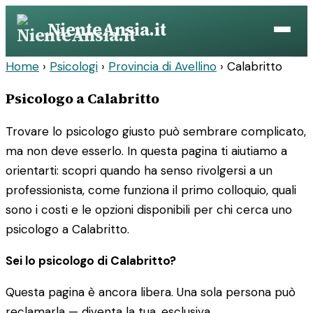
Vai
NienteAnsia.it
al
contenuto
Home
›
Psicologi
›
Provincia di Avellino
›
Calabritto
Psicologo a Calabritto
Trovare lo psicologo giusto può sembrare complicato,
ma non deve esserlo. In questa pagina ti aiutiamo a
orientarti: scopri quando ha senso rivolgersi a un
professionista, come funziona il primo colloquio, quali
sono i costi e le opzioni disponibili per chi cerca uno
psicologo a Calabritto.
Sei lo psicologo di Calabritto?
Questa pagina è ancora libera. Una sola persona può
reclamarla — diventa la tua, esclusiva.