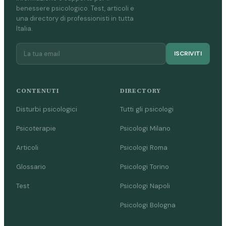
benessere psicologico. Test, articoli e
una directory di professionisti in tutta
Italia.
ISCRIVITI
CONTENUTI
DIRECTORY
Disturbi psicologici
Tutti gli psicologi
Psicoterapie
Psicologi Milano
Articoli
Psicologi Roma
Glossario
Psicologi Torino
Test
Psicologi Napoli
Psicologi Bologna