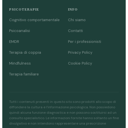
PSICOTERAPIE
INFO
Cognitivo comportamentale
Chi siamo
Psicoanalisi
Contatti
EMDR
Per i professionisti
Terapia di coppia
Privacy Policy
Mindfulness
Cookie Policy
Terapia familiare
Tutti i contenuti presenti in questo sito sono prodotti allo scopo di
diffondere la cultura e l'informazione psicologica. Non possiedono
quindi alcuna funzione diagnostica e non possono sostituirsi ad un
consulto specialistico. Le informazioni fornite hanno soltanto un fine
divulgativo e non intendono rappresentare una prescrizione