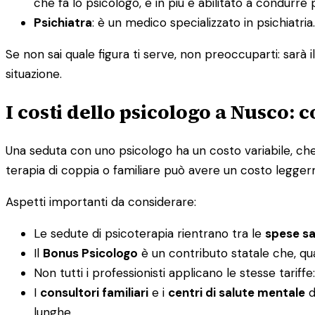
che fa lo psicologo, e in più è abilitato a condurre 
Psichiatra
: è un medico specializzato in psichiatr
Se non sai quale figura ti serve, non preoccuparti: sarà i
situazione.
I costi dello psicologo a Nusco: 
Una seduta con uno psicologo ha un costo variabile, che 
terapia di coppia o familiare può avere un costo legger
Aspetti importanti da considerare:
Le sedute di psicoterapia rientrano tra le
spese san
Il
Bonus Psicologo
è un contributo statale che, qu
Non tutti i professionisti applicano le stesse tariff
I
consultori familiari
e i
centri di salute mentale
d
lunghe