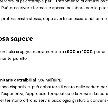
percorsi di psicoterapia per il trattamento di disturbi psic
ia. Può prescrivere farmaci e spesso collabora con lo ps
l professionista stesso, dopo averti conosciuto nel primo co
cosa sapere
in Italia si aggira mediamente tra i
50€ e i 100€
per un c
mente più alto.
itarie detraibili
al 19% nell'IRPEF
ando disponibile, può abbattere il costo delle sedute per
e: l'esperienza, l'approccio terapeutico e la zona influisco
el territorio offrono servizi psicologici gratuiti o conv