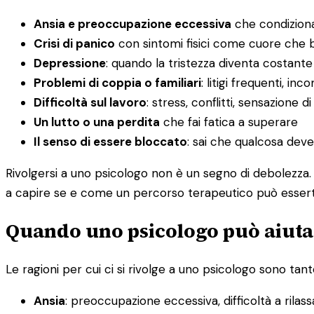
Ansia e preoccupazione eccessiva
che condiziona
Crisi di panico
con sintomi fisici come cuore che ba
Depressione
: quando la tristezza diventa costante
Problemi di coppia o familiari
: litigi frequenti, i
Difficoltà sul lavoro
: stress, conflitti, sensazione d
Un lutto o una perdita
che fai fatica a superare
Il senso di essere bloccato
: sai che qualcosa dev
Rivolgersi a uno psicologo non è un segno di debolezza. 
a capire se e come un percorso terapeutico può esserti 
Quando uno psicologo può aiutar
Le ragioni per cui ci si rivolge a uno psicologo sono tante
Ansia
: preoccupazione eccessiva, difficoltà a rilas