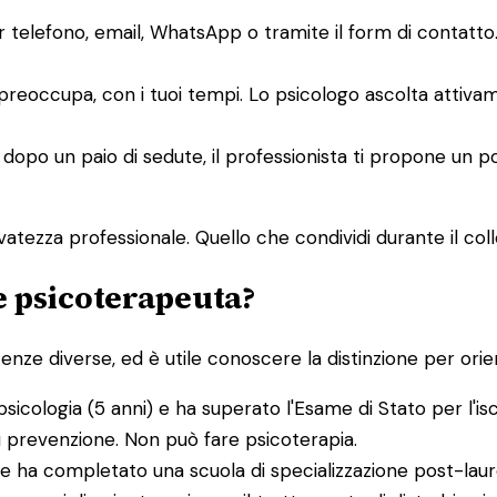
er telefono, email, WhatsApp o tramite il form di contat
i preoccupa, con i tuoi tempi. Lo psicologo ascolta attiv
 dopo un paio di sedute, il professionista ti propone un p
atezza professionale. Quello che condividi durante il collo
 e psicoterapeuta?
e diverse, ed è utile conoscere la distinzione per orient
psicologia (5 anni) e ha superato l'Esame di Stato per l'is
di prevenzione. Non può fare psicoterapia.
e ha completato una scuola di specializzazione post-laure