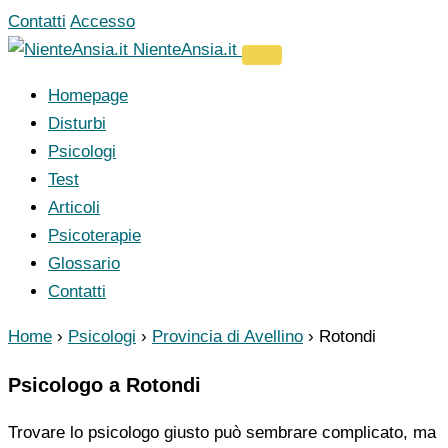
Vai
Contatti
Accesso
al
NienteAnsia.it
contenuto
Homepage
Disturbi
Psicologi
Test
Articoli
Psicoterapie
Glossario
Contatti
Home
›
Psicologi
›
Provincia di Avellino
›
Rotondi
Psicologo a Rotondi
Trovare lo psicologo giusto può sembrare complicato, ma