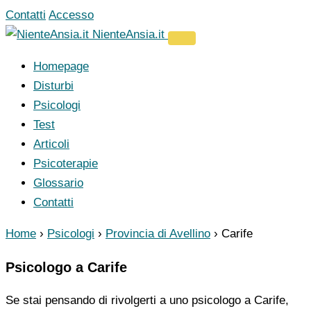
Vai
Contatti
Accesso
al
NienteAnsia.it
contenuto
Homepage
Disturbi
Psicologi
Test
Articoli
Psicoterapie
Glossario
Contatti
Home
›
Psicologi
›
Provincia di Avellino
›
Carife
Psicologo a Carife
Se stai pensando di rivolgerti a uno psicologo a Carife,