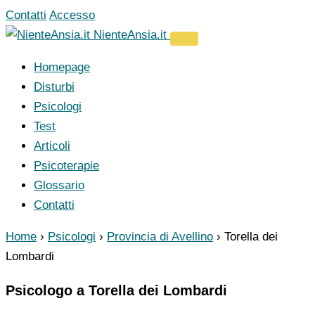
Vai
Contatti
Accesso
al
NienteAnsia.it
contenuto
Homepage
Disturbi
Psicologi
Test
Articoli
Psicoterapie
Glossario
Contatti
Home
›
Psicologi
›
Provincia di Avellino
›
Torella dei
Lombardi
Psicologo a Torella dei Lombardi