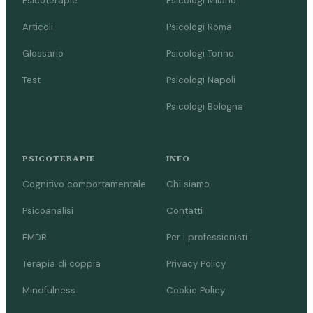
Psicoterapie
Psicologi Milano
Articoli
Psicologi Roma
Glossario
Psicologi Torino
Test
Psicologi Napoli
Psicologi Bologna
PSICOTERAPIE
INFO
Cognitivo comportamentale
Chi siamo
Psicoanalisi
Contatti
EMDR
Per i professionisti
Terapia di coppia
Privacy Policy
Mindfulness
Cookie Policy