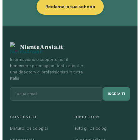
Reclama la tua scheda
NienteAnsia.it
Informazione e supporto per il
benessere psicologico. Test, articoli e
una directory di professionisti in tutta
Italia.
ISCRIVITI
CONTENUTI
DIRECTORY
Disturbi psicologici
Tutti gli psicologi