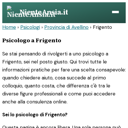
Vai
NienteAnsia.it
al
contenuto
Home
›
Psicologi
›
Provincia di Avellino
›
Frigento
Psicologo a Frigento
Se stai pensando di rivolgerti a uno psicologo a
Frigento, sei nel posto giusto. Qui trovi tutte le
informazioni pratiche per fare una scelta consapevole:
quando chiedere aiuto, cosa succede al primo
colloquio, quanto costa, che differenza c'è tra le
diverse figure professionali e come puoi accedere
anche alla consulenza online.
Sei lo psicologo di Frigento?
Questa pagina è ancora libera. Una sola persona può