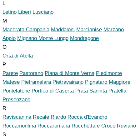
L
Letino
Liberi
Lusciano
M
Macerata Campania
Maddaloni
Marcianise
Marzano
Appio
Mignano Monte Lungo
Mondragone
O
Orta di Atella
P
Parete
Pastorano
Piana di Monte Verna
Piedimonte
Matese
Pietramelara
Pietravairano
Pignataro Maggiore
Pontelatone
Portico di Caserta
Prata Sannita
Pratella
Presenzano
R
Raviscanina
Recale
Riardo
Rocca d'Evandro
Roccamonfina
Roccaromana
Rocchetta e Croce
Ruviano
S