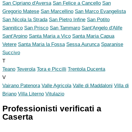
San Cipriano d'Aversa
San Felice a Cancello
San
Gregorio Matese
San Marcellino
San Marco Evangelista
San Nicola la Strada
San Pietro Infine
San Potito
Sannitico
San Prisco
San Tammaro
Sant'Angelo d'Alife
Sant'Arpino
Santa Maria a Vico
Santa Maria Capua
Vetere
Santa Maria la Fossa
Sessa Aurunca
Sparanise
Succivo
T
Teano
Teverola
Tora e Piccilli
Trentola Ducenta
V
Vairano Patenora
Valle Agricola
Valle di Maddaloni
Villa di
Briano
Villa Literno
Vitulazio
Professionisti verificati a
Caserta