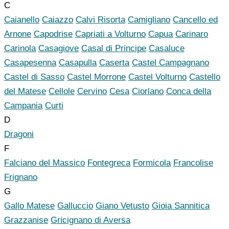
C
Caianello
Caiazzo
Calvi Risorta
Camigliano
Cancello ed
Arnone
Capodrise
Capriati a Volturno
Capua
Carinaro
Carinola
Casagiove
Casal di Principe
Casaluce
Casapesenna
Casapulla
Caserta
Castel Campagnano
Castel di Sasso
Castel Morrone
Castel Volturno
Castello
del Matese
Cellole
Cervino
Cesa
Ciorlano
Conca della
Campania
Curti
D
Dragoni
F
Falciano del Massico
Fontegreca
Formicola
Francolise
Frignano
G
Gallo Matese
Galluccio
Giano Vetusto
Gioia Sannitica
Grazzanise
Gricignano di Aversa