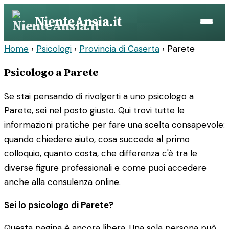
Vai
NienteAnsia.it
al
contenuto
Home
›
Psicologi
›
Provincia di Caserta
›
Parete
Psicologo a Parete
Se stai pensando di rivolgerti a uno psicologo a
Parete, sei nel posto giusto. Qui trovi tutte le
informazioni pratiche per fare una scelta consapevole:
quando chiedere aiuto, cosa succede al primo
colloquio, quanto costa, che differenza c'è tra le
diverse figure professionali e come puoi accedere
anche alla consulenza online.
Sei lo psicologo di Parete?
Questa pagina è ancora libera. Una sola persona può