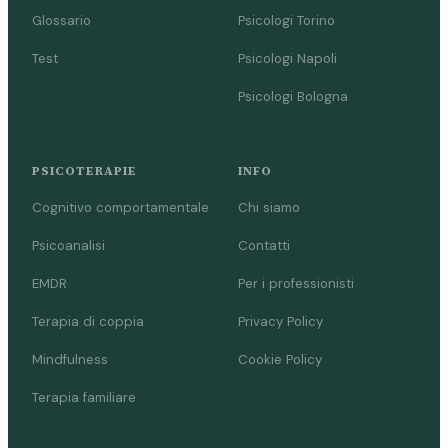
Glossario
Psicologi Torino
Test
Psicologi Napoli
Psicologi Bologna
PSICOTERAPIE
INFO
Cognitivo comportamentale
Chi siamo
Psicoanalisi
Contatti
EMDR
Per i professionisti
Terapia di coppia
Privacy Policy
Mindfulness
Cookie Policy
Terapia familiare