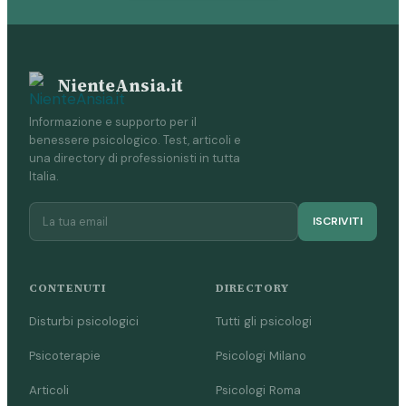
NienteAnsia.it
Informazione e supporto per il
benessere psicologico. Test, articoli e
una directory di professionisti in tutta
Italia.
ISCRIVITI
CONTENUTI
DIRECTORY
Disturbi psicologici
Tutti gli psicologi
Psicoterapie
Psicologi Milano
Articoli
Psicologi Roma