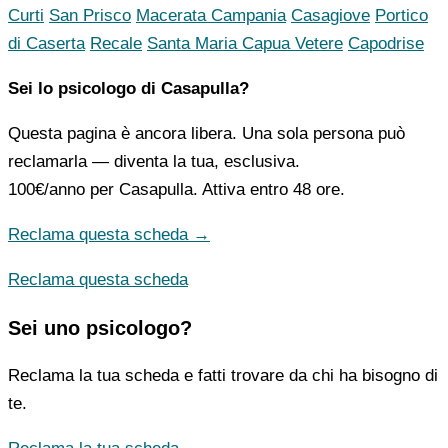
Curti
San Prisco
Macerata Campania
Casagiove
Portico
di Caserta
Recale
Santa Maria Capua Vetere
Capodrise
Sei lo psicologo di Casapulla?
Questa pagina è ancora libera. Una sola persona può
reclamarla — diventa la tua, esclusiva.
100€/anno
per Casapulla. Attiva entro 48 ore.
Reclama questa scheda →
Reclama questa scheda
Sei uno psicologo?
Reclama la tua scheda e fatti trovare da chi ha bisogno di
te.