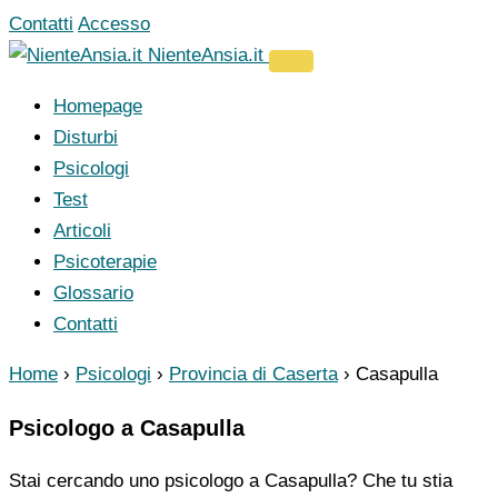
Vai
Contatti
Accesso
al
NienteAnsia.it
contenuto
Homepage
Disturbi
Psicologi
Test
Articoli
Psicoterapie
Glossario
Contatti
Home
›
Psicologi
›
Provincia di Caserta
›
Casapulla
Psicologo a Casapulla
Stai cercando uno psicologo a Casapulla? Che tu stia