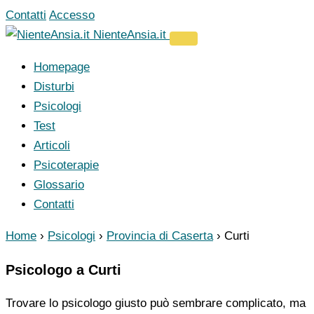
Vai
Contatti
Accesso
al
NienteAnsia.it
contenuto
Homepage
Disturbi
Psicologi
Test
Articoli
Psicoterapie
Glossario
Contatti
Home
›
Psicologi
›
Provincia di Caserta
›
Curti
Psicologo a Curti
Trovare lo psicologo giusto può sembrare complicato, ma