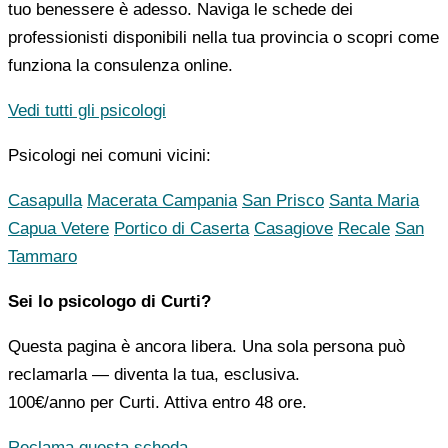
tuo benessere è adesso. Naviga le schede dei
professionisti disponibili nella tua provincia o scopri come
funziona la consulenza online.
Vedi tutti gli psicologi
Psicologi nei comuni vicini:
Casapulla
Macerata Campania
San Prisco
Santa Maria
Capua Vetere
Portico di Caserta
Casagiove
Recale
San
Tammaro
Sei lo psicologo di Curti?
Questa pagina è ancora libera. Una sola persona può
reclamarla — diventa la tua, esclusiva.
100€/anno
per Curti. Attiva entro 48 ore.
Reclama questa scheda →