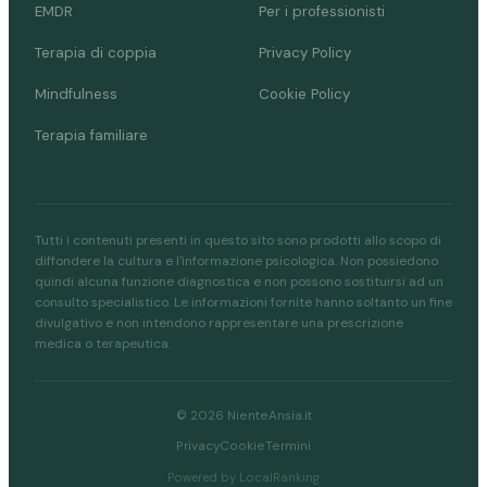
EMDR
Per i professionisti
Terapia di coppia
Privacy Policy
Mindfulness
Cookie Policy
Terapia familiare
Tutti i contenuti presenti in questo sito sono prodotti allo scopo di
diffondere la cultura e l'informazione psicologica. Non possiedono
quindi alcuna funzione diagnostica e non possono sostituirsi ad un
consulto specialistico. Le informazioni fornite hanno soltanto un fine
divulgativo e non intendono rappresentare una prescrizione
medica o terapeutica.
© 2026 NienteAnsia.it
Privacy
Cookie
Termini
Powered by LocalRanking