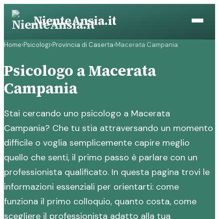
Vai
NienteAnsia.it
al
contenuto
Home
›
Psicologi
›
Provincia di Caserta
›
Macerata Campania
Psicologo a Macerata
Campania
Stai cercando uno psicologo a Macerata
Campania? Che tu stia attraversando un momento
difficile o voglia semplicemente capire meglio
quello che senti, il primo passo è parlare con un
professionista qualificato. In questa pagina trovi le
informazioni essenziali per orientarti: come
funziona il primo colloquio, quanto costa, come
scegliere il professionista adatto alla tua