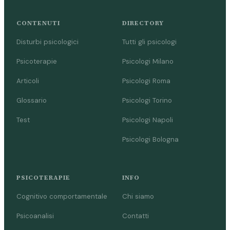
CONTENUTI
DIRECTORY
Disturbi psicologici
Tutti gli psicologi
Psicoterapie
Psicologi Milano
Articoli
Psicologi Roma
Glossario
Psicologi Torino
Test
Psicologi Napoli
Psicologi Bologna
PSICOTERAPIE
INFO
Cognitivo comportamentale
Chi siamo
Psicoanalisi
Contatti