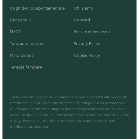
Cognitivo comportamentale
Chi siamo
Psicoanalisi
Contatti
EMDR
Per i professionisti
Terapia di coppia
Privacy Policy
Mindfulness
Cookie Policy
Terapia familiare
Tutti i contenuti presenti in questo sito sono prodotti allo scopo di
diffondere la cultura e l'informazione psicologica. Non possiedono
quindi alcuna funzione diagnostica e non possono sostituirsi ad un
consulto specialistico. Le informazioni fornite hanno soltanto un fine
divulgativo e non intendono rappresentare una prescrizione
medica o terapeutica.