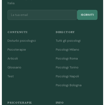
Italia.
ISCRIVITI
CONTENUTI
DIRECTORY
Disturbi psicologici
Tutti gli psicologi
Psicoterapie
Psicologi Milano
Articoli
Psicologi Roma
Glossario
Psicologi Torino
Test
Psicologi Napoli
Psicologi Bologna
PSICOTERAPIE
INFO