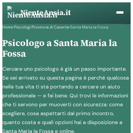
Vai
NienteAnsia.it
al
contenuto
Home
›
Psicologi
›
Provincia di Caserta
›
Santa Maria la Fossa
Psicologo a Santa Maria la
Fossa
Cercare uno psicologo è già un passo importante.
Se sei arrivato su questa pagina è perché qualcosa
nella tua vita ti sta portando a cercare un aiuto
professionale — e fai bene. Qui trovi le informazioni
che ti servono per muoverti con sicurezza: come
scegliere, cosa aspettarti dal primo incontro,
quanto costa e quali opzioni hai a disposizione a
Santa Maria la Fossa e online.