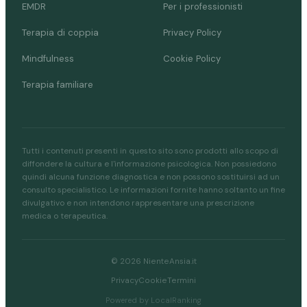
EMDR
Per i professionisti
Terapia di coppia
Privacy Policy
Mindfulness
Cookie Policy
Terapia familiare
Tutti i contenuti presenti in questo sito sono prodotti allo scopo di
diffondere la cultura e l'informazione psicologica. Non possiedono
quindi alcuna funzione diagnostica e non possono sostituirsi ad un
consulto specialistico. Le informazioni fornite hanno soltanto un fine
divulgativo e non intendono rappresentare una prescrizione
medica o terapeutica.
© 2026 NienteAnsia.it
Privacy
Cookie
Termini
Powered by LocalRanking