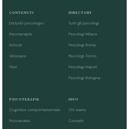
CONTENUTI
DIRECTORY
Disturbi psicologici
Tutti gli psicologi
Psicoterapie
Psicologi Milano
Articoli
Psicologi Roma
Glossario
Psicologi Torino
Test
Psicologi Napoli
Psicologi Bologna
PSICOTERAPIE
INFO
Cognitivo comportamentale
Chi siamo
Psicoanalisi
Contatti