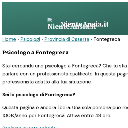
Vai
al
contenuto
NienteAnsia.it
Home
›
Psicologi
›
Provincia di Caserta
›
Fontegreca
Psicologo a Fontegreca
Stai cercando uno psicologo a Fontegreca? Che tu stia 
parlare con un professionista qualificato. In questa pagin
professionista adatto alla tua situazione.
Sei lo psicologo di Fontegreca?
Questa pagina è ancora libera. Una sola persona può rec
100€/anno
per Fontegreca. Attiva entro 48 ore.