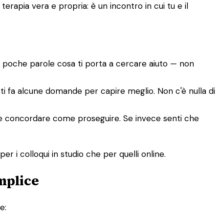
rapia vera e propria: è un incontro in cui tu e il
n poche parole cosa ti porta a cercare aiuto — non
e ti fa alcune domande per capire meglio. Non c'è nulla di
tete concordare come proseguire. Se invece senti che
er i colloqui in studio che per quelli online.
mplice
e: