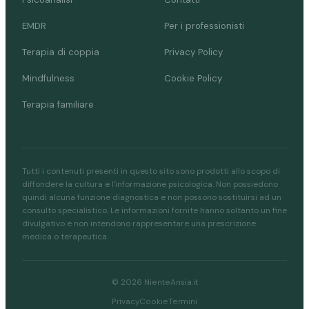
EMDR
Per i professionisti
Terapia di coppia
Privacy Policy
Mindfulness
Cookie Policy
Terapia familiare
Tutti i contenuti presenti in questo sito sono prodotti allo scopo di
diffondere la cultura e l'informazione psicologica. Non possiedono
quindi alcuna funzione diagnostica e non possono sostituirsi ad un
consulto specialistico. Le informazioni fornite hanno soltanto un fine
divulgativo e non intendono rappresentare una prescrizione
medica o terapeutica.
© 2026 NienteAnsia.it
Privacy
Cookie
Termini