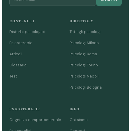
CONTENUTI
DIRECTORY
Disturbi psicologici
Tutti gli psicologi
Psicoterapie
Psicologi Milano
Articoli
Psicologi Roma
Glossario
Psicologi Torino
Test
Psicologi Napoli
Psicologi Bologna
PSICOTERAPIE
INFO
Cognitivo comportamentale
Chi siamo
Psicoanalisi
Contatti