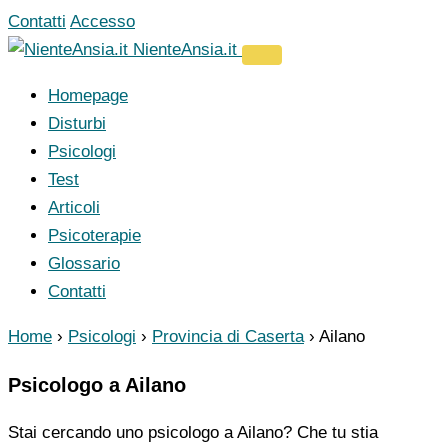
Vai
Contatti
Accesso
al
NienteAnsia.it
contenuto
Homepage
Disturbi
Psicologi
Test
Articoli
Psicoterapie
Glossario
Contatti
Home
›
Psicologi
›
Provincia di Caserta
›
Ailano
Psicologo a Ailano
Stai cercando uno psicologo a Ailano? Che tu stia