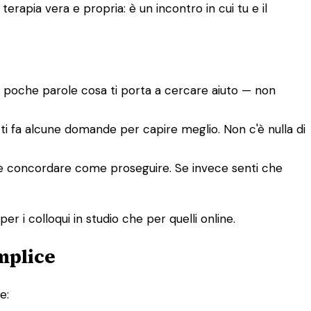
rapia vera e propria: è un incontro in cui tu e il
n poche parole cosa ti porta a cercare aiuto — non
e ti fa alcune domande per capire meglio. Non c'è nulla di
tete concordare come proseguire. Se invece senti che
er i colloqui in studio che per quelli online.
mplice
e: