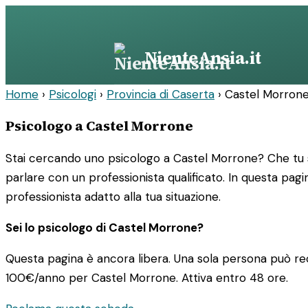
Vai
al
contenuto
NienteAnsia.it
Home
›
Psicologi
›
Provincia di Caserta
›
Castel Morron
Psicologo a Castel Morrone
Stai cercando uno psicologo a Castel Morrone? Che tu s
parlare con un professionista qualificato. In questa pagin
professionista adatto alla tua situazione.
Sei lo psicologo di Castel Morrone?
Questa pagina è ancora libera. Una sola persona può rec
100€/anno
per Castel Morrone. Attiva entro 48 ore.