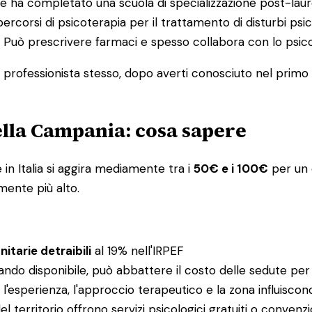
e ha completato una scuola di specializzazione post-laure
percorsi di psicoterapia per il trattamento di disturbi psic
ia. Può prescrivere farmaci e spesso collabora con lo ps
l professionista stesso, dopo averti conosciuto nel primo co
della Campania: cosa sapere
in Italia si aggira mediamente tra i
50€ e i 100€
per un c
mente più alto.
itarie detraibili
al 19% nell'IRPEF
ando disponibile, può abbattere il costo delle sedute per
e: l'esperienza, l'approccio terapeutico e la zona influisco
el territorio offrono servizi psicologici gratuiti o conv