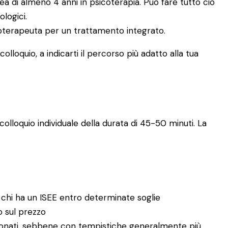
a di almeno 4 anni in psicoterapia. Può fare tutto ciò
ologici.
icoterapeuta per un trattamento integrato.
lloquio, a indicarti il percorso più adatto alla tua
olloquio individuale della durata di 45-50 minuti. La
 chi ha un ISEE entro determinate soglie
no sul prezzo
enzionati, sebbene con tempistiche generalmente più