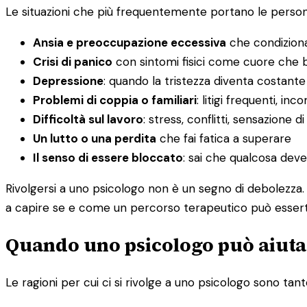
Le situazioni che più frequentemente portano le perso
Ansia e preoccupazione eccessiva
che condiziona
Crisi di panico
con sintomi fisici come cuore che ba
Depressione
: quando la tristezza diventa costante
Problemi di coppia o familiari
: litigi frequenti, i
Difficoltà sul lavoro
: stress, conflitti, sensazione d
Un lutto o una perdita
che fai fatica a superare
Il senso di essere bloccato
: sai che qualcosa dev
Rivolgersi a uno psicologo non è un segno di debolezza. 
a capire se e come un percorso terapeutico può esserti 
Quando uno psicologo può aiutar
Le ragioni per cui ci si rivolge a uno psicologo sono tante