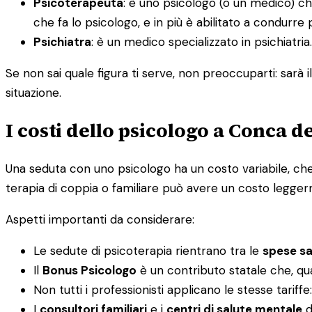
Psicoterapeuta
: è uno psicologo (o un medico) ch
che fa lo psicologo, e in più è abilitato a condurre 
Psichiatra
: è un medico specializzato in psichiatr
Se non sai quale figura ti serve, non preoccuparti: sarà i
situazione.
I costi dello psicologo a Conca 
Una seduta con uno psicologo ha un costo variabile, che 
terapia di coppia o familiare può avere un costo legger
Aspetti importanti da considerare:
Le sedute di psicoterapia rientrano tra le
spese san
Il
Bonus Psicologo
è un contributo statale che, qu
Non tutti i professionisti applicano le stesse tariff
I
consultori familiari
e i
centri di salute mentale
d