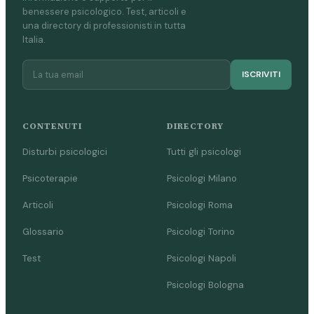
benessere psicologico. Test, articoli e
una directory di professionisti in tutta
Italia.
ISCRIVITI
CONTENUTI
DIRECTORY
Disturbi psicologici
Tutti gli psicologi
Psicoterapie
Psicologi Milano
Articoli
Psicologi Roma
Glossario
Psicologi Torino
Test
Psicologi Napoli
Psicologi Bologna