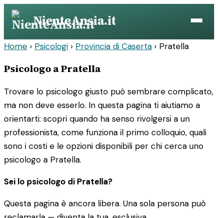
Vai
NienteAnsia.it
al
contenuto
Home
›
Psicologi
›
Provincia di Caserta
›
Pratella
Psicologo a Pratella
Trovare lo psicologo giusto può sembrare complicato,
ma non deve esserlo. In questa pagina ti aiutiamo a
orientarti: scopri quando ha senso rivolgersi a un
professionista, come funziona il primo colloquio, quali
sono i costi e le opzioni disponibili per chi cerca uno
psicologo a Pratella.
Sei lo psicologo di Pratella?
Questa pagina è ancora libera. Una sola persona può
reclamarla — diventa la tua, esclusiva.