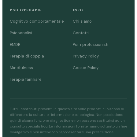
PSICOTERAPIE
INFO
Cognitivo comportamentale
Chi siamo
Psicoanalisi
Contatti
EMDR
Per i professionisti
Terapia di coppia
Privacy Policy
Mindfulness
Cookie Policy
Terapia familiare
Tutti i contenuti presenti in questo sito sono prodotti allo scopo di
diffondere la cultura e l'informazione psicologica. Non possiedono
quindi alcuna funzione diagnostica e non possono sostituirsi ad un
consulto specialistico. Le informazioni fornite hanno soltanto un fine
divulgativo e non intendono rappresentare una prescrizione