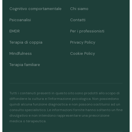
Cognitivo comportamentale
Chi siamo
Psicoanalisi
Contatti
EMDR
Per i professionisti
Terapia di coppia
Privacy Policy
Mindfulness
Cookie Policy
Terapia familiare
Tutti i contenuti presenti in questo sito sono prodotti allo scopo di
diffondere la cultura e l'informazione psicologica. Non possiedono
quindi alcuna funzione diagnostica e non possono sostituirsi ad un
consulto specialistico. Le informazioni fornite hanno soltanto un fine
divulgativo e non intendono rappresentare una prescrizione
medica o terapeutica.