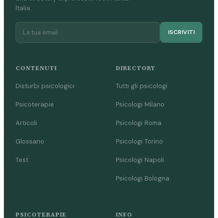
Italia.
ISCRIVITI
CONTENUTI
DIRECTORY
Disturbi psicologici
Tutti gli psicologi
Psicoterapie
Psicologi Milano
Articoli
Psicologi Roma
Glossario
Psicologi Torino
Test
Psicologi Napoli
Psicologi Bologna
PSICOTERAPIE
INFO