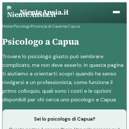
Vai
NienteAnsia.it
al
contenuto
Home
›
Psicologi
›
Provincia di Caserta
›
Capua
Psicologo a Capua
Trovare lo psicologo giusto può sembrare
complicato, ma non deve esserlo. In questa pagina
ti aiutiamo a orientarti: scopri quando ha senso
rivolgersi a un professionista, come funziona il
primo colloquio, quali sono i costi e le opzioni
disponibili per chi cerca uno psicologo a Capua.
Sei lo psicologo di Capua?