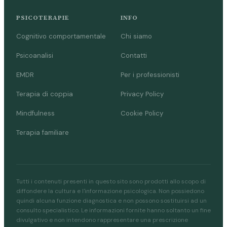
PSICOTERAPIE
INFO
Cognitivo comportamentale
Chi siamo
Psicoanalisi
Contatti
EMDR
Per i professionisti
Terapia di coppia
Privacy Policy
Mindfulness
Cookie Policy
Terapia familiare
Tutti i contenuti presenti in questo sito sono prodotti allo scopo di
diffondere la cultura e l'informazione psicologica. Non possiedono
quindi alcuna funzione diagnostica e non possono sostituirsi ad un
consulto specialistico. Le informazioni fornite hanno soltanto un fine
divulgativo e non intendono rappresentare una prescrizione