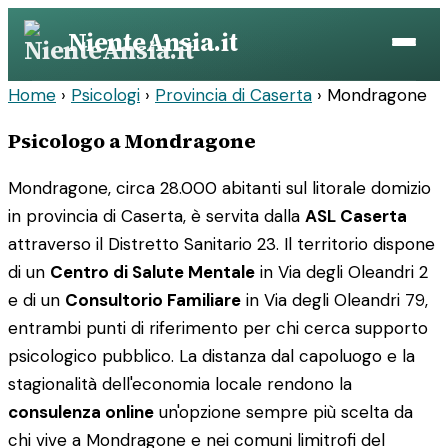
Vai
NienteAnsia.it
al
contenuto
Home
›
Psicologi
›
Provincia di Caserta
›
Mondragone
Psicologo a Mondragone
Mondragone, circa 28.000 abitanti sul litorale domizio
in provincia di Caserta, è servita dalla
ASL Caserta
attraverso il Distretto Sanitario 23. Il territorio dispone
di un
Centro di Salute Mentale
in Via degli Oleandri 2
e di un
Consultorio Familiare
in Via degli Oleandri 79,
entrambi punti di riferimento per chi cerca supporto
psicologico pubblico. La distanza dal capoluogo e la
stagionalità dell'economia locale rendono la
consulenza online
un'opzione sempre più scelta da
chi vive a Mondragone e nei comuni limitrofi del