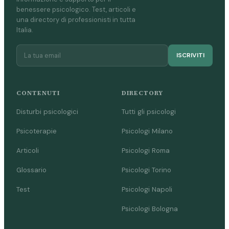
benessere psicologico. Test, articoli e
una directory di professionisti in tutta
Italia.
ISCRIVITI
CONTENUTI
DIRECTORY
Disturbi psicologici
Tutti gli psicologi
Psicoterapie
Psicologi Milano
Articoli
Psicologi Roma
Glossario
Psicologi Torino
Test
Psicologi Napoli
Psicologi Bologna