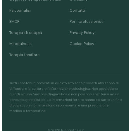
Psicoanalisi
Contatti
EMDR
Per i professionisti
Terapia di coppia
Privacy Policy
Mindfulness
Cookie Policy
Terapia familiare
Tutti i contenuti presenti in questo sito sono prodotti allo scopo di
diffondere la cultura e l'informazione psicologica. Non possiedono
quindi alcuna funzione diagnostica e non possono sostituirsi ad un
consulto specialistico. Le informazioni fornite hanno soltanto un fine
divulgativo e non intendono rappresentare una prescrizione
medica o terapeutica.
© 2026 NienteAnsia.it