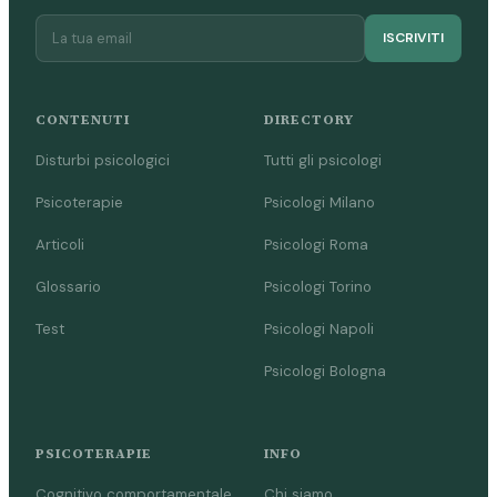
ISCRIVITI
CONTENUTI
DIRECTORY
Disturbi psicologici
Tutti gli psicologi
Psicoterapie
Psicologi Milano
Articoli
Psicologi Roma
Glossario
Psicologi Torino
Test
Psicologi Napoli
Psicologi Bologna
PSICOTERAPIE
INFO
Cognitivo comportamentale
Chi siamo