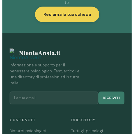
te.
Reclama la tua scheda
NienteAnsia.it
Informazione e supporto per il
benessere psicologico. Test, articoli e
una directory di professionisti in tutta
Italia.
ISCRIVITI
CONTENUTI
DIRECTORY
Disturbi psicologici
Tutti gli psicologi