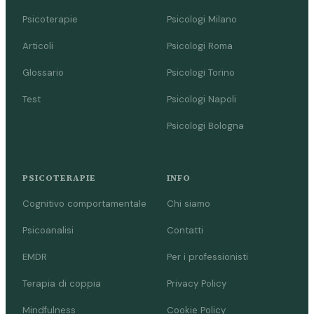
Psicoterapie
Psicologi Milano
Articoli
Psicologi Roma
Glossario
Psicologi Torino
Test
Psicologi Napoli
Psicologi Bologna
PSICOTERAPIE
INFO
Cognitivo comportamentale
Chi siamo
Psicoanalisi
Contatti
EMDR
Per i professionisti
Terapia di coppia
Privacy Policy
Mindfulness
Cookie Policy