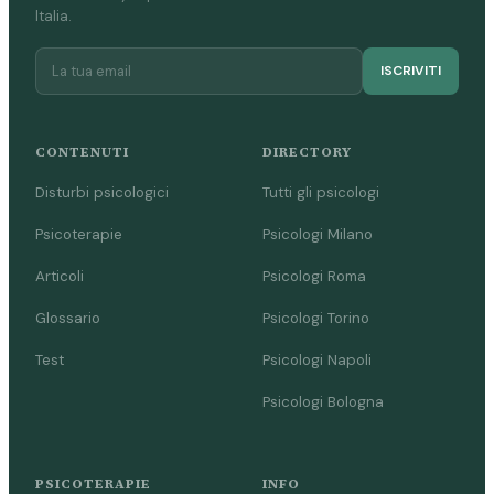
Italia.
ISCRIVITI
CONTENUTI
DIRECTORY
Disturbi psicologici
Tutti gli psicologi
Psicoterapie
Psicologi Milano
Articoli
Psicologi Roma
Glossario
Psicologi Torino
Test
Psicologi Napoli
Psicologi Bologna
PSICOTERAPIE
INFO