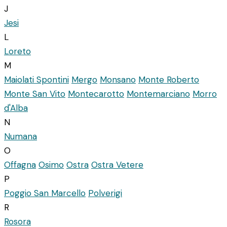
J
Jesi
L
Loreto
M
Maiolati Spontini
Mergo
Monsano
Monte Roberto
Monte San Vito
Montecarotto
Montemarciano
Morro
d'Alba
N
Numana
O
Offagna
Osimo
Ostra
Ostra Vetere
P
Poggio San Marcello
Polverigi
R
Rosora