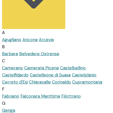
A
Agugliano
Ancona
Arcevia
B
Barbara
Belvedere Ostrense
C
Camerano
Camerata Picena
Castelbellino
Castelfidardo
Castelleone di Suasa
Castelplanio
Cerreto d'Esi
Chiaravalle
Corinaldo
Cupramontana
F
Fabriano
Falconara Marittima
Filottrano
G
Genga