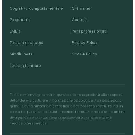
Cognitivo comportamentale
Chi siamo
Psicoanalisi
Contatti
EMDR
Per i professionisti
Terapia di coppia
Privacy Policy
Mindfulness
Cookie Policy
Terapia familiare
Tutti i contenuti presenti in questo sito sono prodotti allo scopo di
diffondere la cultura e l'informazione psicologica. Non possiedono
quindi alcuna funzione diagnostica e non possono sostituirsi ad un
consulto specialistico. Le informazioni fornite hanno soltanto un fine
divulgativo e non intendono rappresentare una prescrizione
medica o terapeutica.