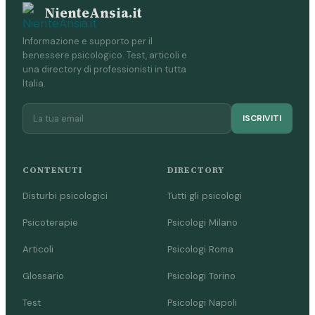
NienteAnsia.it
Informazione e supporto per il
benessere psicologico. Test, articoli e
una directory di professionisti in tutta
Italia.
ISCRIVITI
CONTENUTI
DIRECTORY
Disturbi psicologici
Tutti gli psicologi
Psicoterapie
Psicologi Milano
Articoli
Psicologi Roma
Glossario
Psicologi Torino
Test
Psicologi Napoli