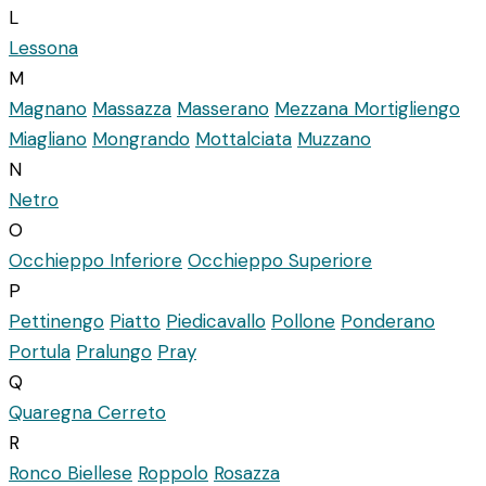
L
Lessona
M
Magnano
Massazza
Masserano
Mezzana Mortigliengo
Miagliano
Mongrando
Mottalciata
Muzzano
N
Netro
O
Occhieppo Inferiore
Occhieppo Superiore
P
Pettinengo
Piatto
Piedicavallo
Pollone
Ponderano
Portula
Pralungo
Pray
Q
Quaregna Cerreto
R
Ronco Biellese
Roppolo
Rosazza