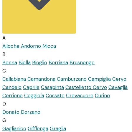
A
Ailoche
Andorno Micca
B
Benna
Biella
Bioglio
Borriana
Brusnengo
C
Callabiana
Camandona
Camburzano
Campiglia Cervo
Candelo
Caprile
Casapinta
Castelletto Cervo
Cavaglià
Cerrione
Coggiola
Cossato
Crevacuore
Curino
D
Donato
Dorzano
G
Gaglianico
Gifflenga
Graglia