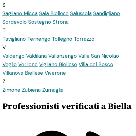
S
Sagliano Micca
Sala Biellese
Salussola
Sandigliano
Sordevolo
Sostegno
Strona
T
Tavigliano
Ternengo
Tollegno
Torrazzo
V
Valdengo
Valdilana
Vallanzengo
Valle San Nicolao
Veglio
Verrone
Vigliano Biellese
Villa del Bosco
Villanova Biellese
Viverone
Z
Zimone
Zubiena
Zumaglia
Professionisti verificati a Biella