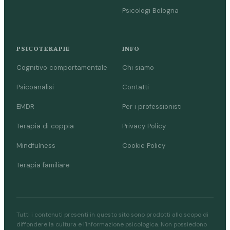
Psicologi Bologna
PSICOTERAPIE
INFO
Cognitivo comportamentale
Chi siamo
Psicoanalisi
Contatti
EMDR
Per i professionisti
Terapia di coppia
Privacy Policy
Mindfulness
Cookie Policy
Terapia familiare
Tutti i contenuti presenti in questo sito sono prodotti allo scopo di
diffondere la cultura e l'informazione psicologica. Non possiedono