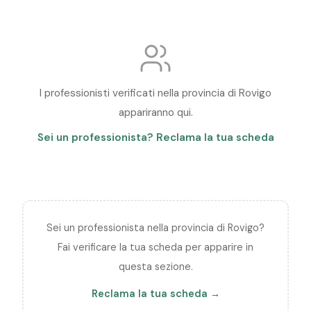
Adria
Ariano nel Polesine
Arquà Polesine
B
I professionisti verificati nella provincia di Rovigo
Badia Polesine
Bagnolo di Po
appariranno qui.
Sei un professionista? Reclama la tua scheda
Bergantino
Bosaro
C
Calto
Canaro
Sei un professionista nella provincia di Rovigo?
Fai verificare la tua scheda per apparire in
Canda
Castelguglielmo
questa sezione.
Castelmassa
Castelnovo Bariano
Reclama la tua scheda →