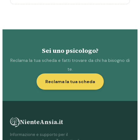
Ceneselli
Ceregnano
Corbola
Costa di Rovigo
Crespino
Sei uno psicologo?
F
Reclama la tua scheda e fatti trovare da chi ha bisogno di
Ficarolo
Fiesso Umbertiano
te.
Reclama la tua scheda
Frassinelle Polesine
Fratta Polesine
G
Gaiba
Gavello
NienteAnsia.it
Giacciano con Baruchella
Guarda Veneta
Informazione e supporto per il