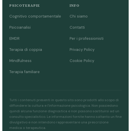
PSICOTERAPIE
INFO
Pincara
Polesella
Cognitivo comportamentale
Chi siamo
Pontecchio Polesine
Porto Tolle
Psicoanalisi
Contatti
Porto Viro
EMDR
Per i professionisti
Terapia di coppia
Privacy Policy
R
Mindfulness
Cookie Policy
Rosolina
Rovigo
Terapia familiare
S
Salara
San Bellino
Tutti i contenuti presenti in questo sito sono prodotti allo scopo di
diffondere la cultura e l'informazione psicologica. Non possiedono
San Martino di Venezze
Stienta
quindi alcuna funzione diagnostica e non possono sostituirsi ad un
consulto specialistico. Le informazioni fornite hanno soltanto un fine
divulgativo e non intendono rappresentare una prescrizione
T
medica o terapeutica.