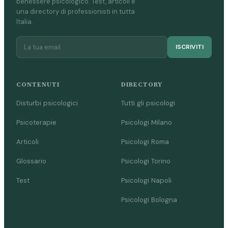
benessere psicologico. Test, articoli e
una directory di professionisti in tutta
L
Italia.
Lendinara
Loreo
ISCRIVITI
Lusia
CONTENUTI
DIRECTORY
M
Disturbi psicologici
Tutti gli psicologi
Melara
Psicoterapie
Psicologi Milano
O
Articoli
Psicologi Roma
Glossario
Psicologi Torino
Occhiobello
Test
Psicologi Napoli
P
Psicologi Bologna
Papozze
Pettorazza Grimani