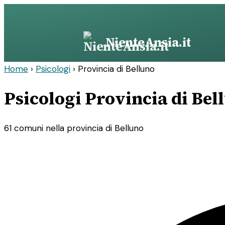
Vai
al
contenuto
NienteAnsia.it
Home
›
Psicologi
›
Provincia di Belluno
Psicologi Provincia di Bel
61 comuni nella provincia di Belluno