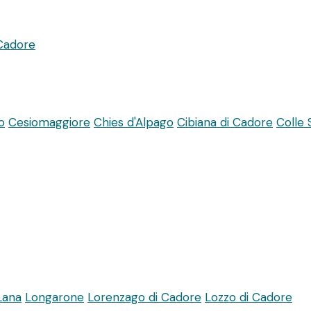
Cadore
o
Cesiomaggiore
Chies d'Alpago
Cibiana di Cadore
Colle 
 Lana
Longarone
Lorenzago di Cadore
Lozzo di Cadore