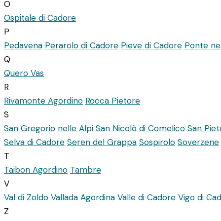
O
Ospitale di Cadore
P
Pedavena
Perarolo di Cadore
Pieve di Cadore
Ponte nel
Q
Quero Vas
R
Rivamonte Agordino
Rocca Pietore
S
San Gregorio nelle Alpi
San Nicolò di Comelico
San Piet
Selva di Cadore
Seren del Grappa
Sospirolo
Soverzene
T
Taibon Agordino
Tambre
V
Val di Zoldo
Vallada Agordina
Valle di Cadore
Vigo di Ca
Z