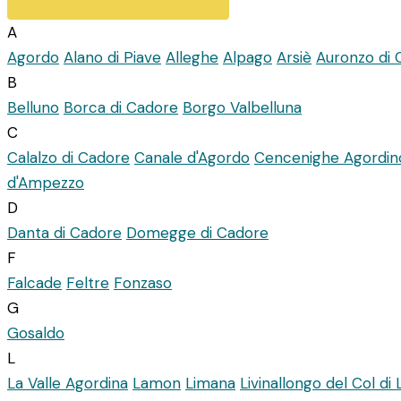
A
Agordo
Alano di Piave
Alleghe
Alpago
Arsiè
Auronzo di 
B
Belluno
Borca di Cadore
Borgo Valbelluna
C
Calalzo di Cadore
Canale d'Agordo
Cencenighe Agordin
d'Ampezzo
D
Danta di Cadore
Domegge di Cadore
F
Falcade
Feltre
Fonzaso
G
Gosaldo
L
La Valle Agordina
Lamon
Limana
Livinallongo del Col di