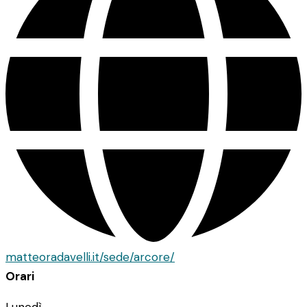
matteoradavelli.it/sede/arcore/
Orari
Lunedì