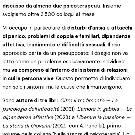
discusso da almeno due psicoterapeuti
. Insieme
svolgiamo oltre 3.500 colloqui al mese.
Mi occupo in particolare di
disturbi d'ansia
e
attacchi
di panico
,
problemi di coppia e familiari
,
dipendenza
affettiva
,
tradimento
e
difficoltà sessuali
. Il mio
approccio parte da un presupposto: il disagio non va
letto come un problema esclusivamente individuale,
ma
va compreso all'interno del sistema di relazioni
in cui la persona vive
. Questo permette di individuare
non solo i sintomi, ma le cause che li mantengono.
Sono
autore di tre libri
:
Oltre il tradimento — La
psicologia dell'infedeltà
(2021),
L'amore in gabbia — Le
dipendenze affettive
(2023) e
Liberare la passione —
La storia di Giovanni
(2025, con A. Panella), primo
volume della collana "Nella stanza di psicoterapia". Ho