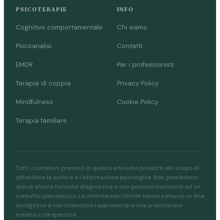
PSICOTERAPIE
INFO
Cognitivo comportamentale
Chi siamo
Psicoanalisi
Contatti
EMDR
Per i professionisti
Terapia di coppia
Privacy Policy
Mindfulness
Cookie Policy
Terapia familiare
Tutti i contenuti presenti in questo sito sono prodotti allo scopo di
diffondere la cultura e l'informazione psicologica. Non possiedono
quindi alcuna funzione diagnostica e non possono sostituirsi ad un
consulto specialistico. Le informazioni fornite hanno soltanto un fine
divulgativo e non intendono rappresentare una prescrizione
medica o terapeutica.