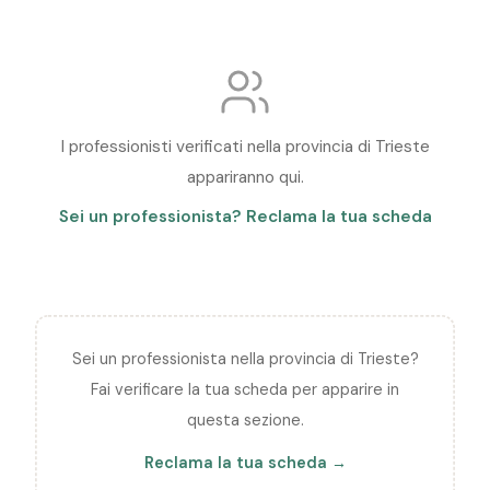
Duino Aurisina
M
Monrupino
Muggia
I professionisti verificati nella provincia di Trieste
S
appariranno qui.
Sei un professionista? Reclama la tua scheda
San Dorligo della Valle
Sgonico
T
Trieste
Sei un professionista nella provincia di Trieste?
Fai verificare la tua scheda per apparire in
questa sezione.
Reclama la tua scheda →