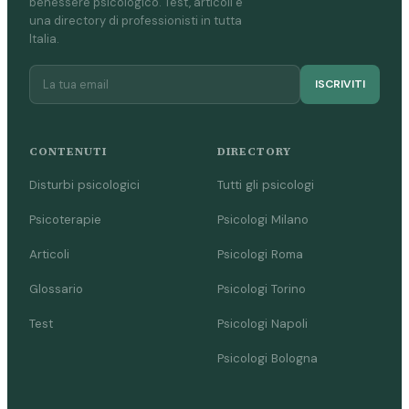
benessere psicologico. Test, articoli e
una directory di professionisti in tutta
Italia.
ISCRIVITI
CONTENUTI
DIRECTORY
Disturbi psicologici
Tutti gli psicologi
Psicoterapie
Psicologi Milano
Articoli
Psicologi Roma
Glossario
Psicologi Torino
Test
Psicologi Napoli
Psicologi Bologna