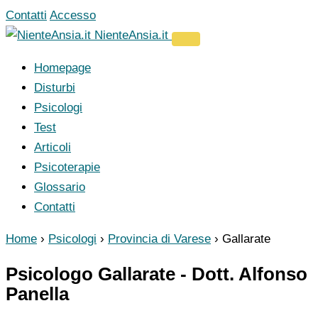
Vai
Contatti
Accesso
al
NienteAnsia.it
contenuto
Homepage
Disturbi
Psicologi
Test
Articoli
Psicoterapie
Glossario
Contatti
Home
›
Psicologi
›
Provincia di Varese
›
Gallarate
Psicologo Gallarate - Dott. Alfonso
Panella