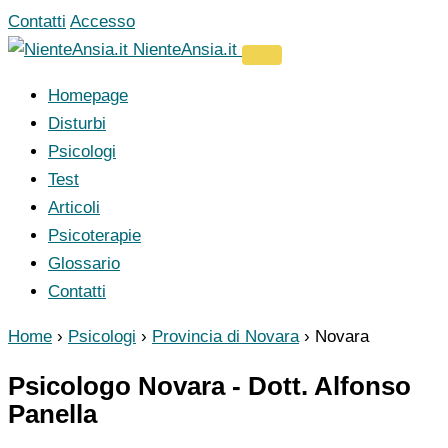
Vai
Contatti
Accesso
al
NienteAnsia.it
contenuto
Homepage
Disturbi
Psicologi
Test
Articoli
Psicoterapie
Glossario
Contatti
Home
›
Psicologi
›
Provincia di Novara
›
Novara
Psicologo Novara - Dott. Alfonso
Panella