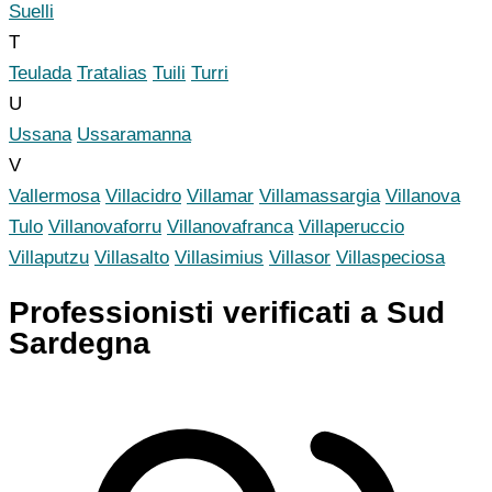
Suelli
T
Teulada
Tratalias
Tuili
Turri
U
Ussana
Ussaramanna
V
Vallermosa
Villacidro
Villamar
Villamassargia
Villanova
Tulo
Villanovaforru
Villanovafranca
Villaperuccio
Villaputzu
Villasalto
Villasimius
Villasor
Villaspeciosa
Professionisti verificati a Sud
Sardegna