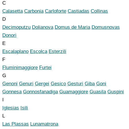
C
Calasetta
Carbonia
Carloforte
Castiadas
Collinas
D
Decimoputzu
Dolianova
Domus de Maria
Domusnovas
Donori
E
Escalaplano
Escolca
Esterzili
F
Fluminimaggiore
Furtei
G
Genoni
Genuri
Gergei
Gesico
Gesturi
Giba
Goni
Gonnesa
Gonnosfanadiga
Guamaggiore
Guasila
Guspini
I
Iglesias
Isili
L
Las Plassas
Lunamatrona