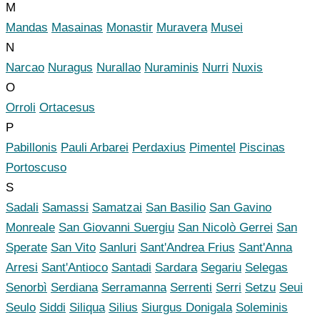
M
Mandas
Masainas
Monastir
Muravera
Musei
N
Narcao
Nuragus
Nurallao
Nuraminis
Nurri
Nuxis
O
Orroli
Ortacesus
P
Pabillonis
Pauli Arbarei
Perdaxius
Pimentel
Piscinas
Portoscuso
S
Sadali
Samassi
Samatzai
San Basilio
San Gavino
Monreale
San Giovanni Suergiu
San Nicolò Gerrei
San
Sperate
San Vito
Sanluri
Sant'Andrea Frius
Sant'Anna
Arresi
Sant'Antioco
Santadi
Sardara
Segariu
Selegas
Senorbì
Serdiana
Serramanna
Serrenti
Serri
Setzu
Seui
Seulo
Siddi
Siliqua
Silius
Siurgus Donigala
Soleminis