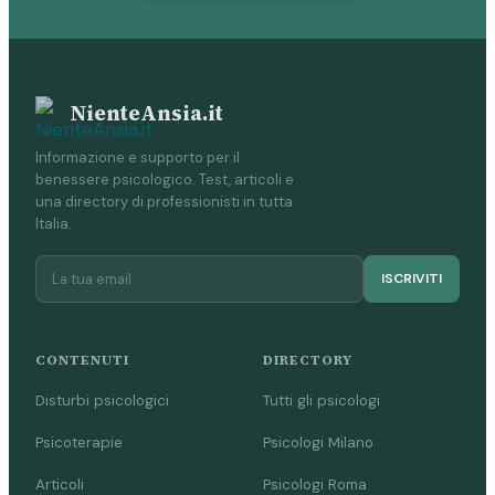
NienteAnsia.it
Informazione e supporto per il
benessere psicologico. Test, articoli e
una directory di professionisti in tutta
Italia.
ISCRIVITI
CONTENUTI
DIRECTORY
Disturbi psicologici
Tutti gli psicologi
Psicoterapie
Psicologi Milano
Articoli
Psicologi Roma