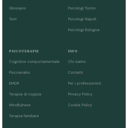
Glossario
Psicologi Torino
Test
Psicologi Napoli
Psicologi Bologna
PSICOTERAPIE
INFO
Cognitivo comportamentale
Chi siamo
Psicoanalisi
Contatti
EMDR
Per i professionisti
Terapia di coppia
Privacy Policy
Mindfulness
Cookie Policy
Terapia familiare