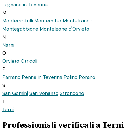
Lugnano in Teverina
M
Montecastrilli
Montecchio
Montefranco
Montegabbione
Monteleone d'Orvieto
N
Narni
O
Orvieto
Otricoli
P
Parrano
Penna in Teverina
Polino
Porano
S
San Gemini
San Venanzo
Stroncone
T
Terni
Professionisti verificati a Terni