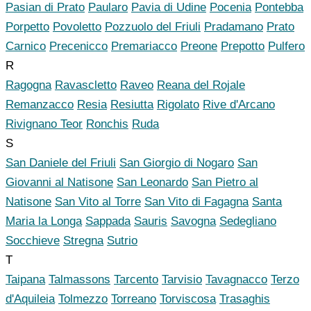
Pasian di Prato
Paularo
Pavia di Udine
Pocenia
Pontebba
Porpetto
Povoletto
Pozzuolo del Friuli
Pradamano
Prato
Carnico
Precenicco
Premariacco
Preone
Prepotto
Pulfero
R
Ragogna
Ravascletto
Raveo
Reana del Rojale
Remanzacco
Resia
Resiutta
Rigolato
Rive d'Arcano
Rivignano Teor
Ronchis
Ruda
S
San Daniele del Friuli
San Giorgio di Nogaro
San
Giovanni al Natisone
San Leonardo
San Pietro al
Natisone
San Vito al Torre
San Vito di Fagagna
Santa
Maria la Longa
Sappada
Sauris
Savogna
Sedegliano
Socchieve
Stregna
Sutrio
T
Taipana
Talmassons
Tarcento
Tarvisio
Tavagnacco
Terzo
d'Aquileia
Tolmezzo
Torreano
Torviscosa
Trasaghis