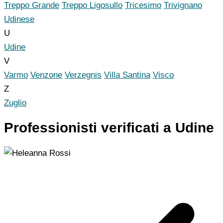
Treppo Grande
Treppo Ligosullo
Tricesimo
Trivignano
Udinese
U
Udine
V
Varmo
Venzone
Verzegnis
Villa Santina
Visco
Z
Zuglio
Professionisti verificati a Udine