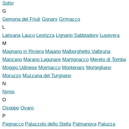
Sotto
G
Gemona del Friuli
Gonars
Grimacco
L
Latisana
Lauco
Lestizza
Lignano Sabbiadoro
Lusevera
M
Magnano in Riviera
Majano
Malborghetto Valbruna
Manzano
Marano Lagunare
Martignacco
Mereto di Tomba
Moggio Udinese
Moimacco
Montenars
Mortegliano
Moruzzo
Muzzana del Turgnano
N
Nimis
O
Osoppo
Ovaro
P
Pagnacco
Palazzolo dello Stella
Palmanova
Paluzza