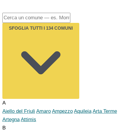
SFOGLIA TUTTI I 134 COMUNI
A
Aiello del Friuli
Amaro
Ampezzo
Aquileia
Arta Terme
Artegna
Attimis
B