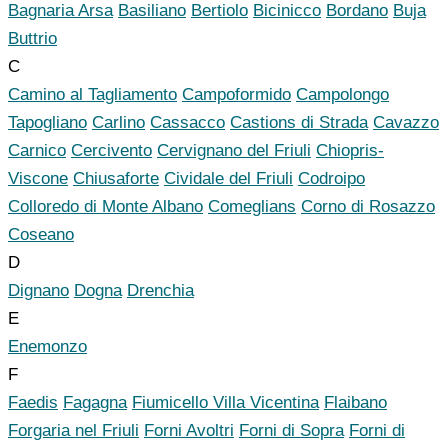
Bagnaria Arsa
Basiliano
Bertiolo
Bicinicco
Bordano
Buja
Buttrio
C
Camino al Tagliamento
Campoformido
Campolongo
Tapogliano
Carlino
Cassacco
Castions di Strada
Cavazzo
Carnico
Cercivento
Cervignano del Friuli
Chiopris-
Viscone
Chiusaforte
Cividale del Friuli
Codroipo
Colloredo di Monte Albano
Comeglians
Corno di Rosazzo
Coseano
D
Dignano
Dogna
Drenchia
E
Enemonzo
F
Faedis
Fagagna
Fiumicello Villa Vicentina
Flaibano
Forgaria nel Friuli
Forni Avoltri
Forni di Sopra
Forni di