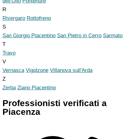
dell'Olio
Pontenure
R
Rivergaro
Rottofreno
S
San Giorgio Piacentino
San Pietro in Cerro
Sarmato
T
Travo
V
Vernasca
Vigolzone
Villanova sull'Arda
Z
Zerba
Ziano Piacentino
Professionisti verificati a
Piacenza