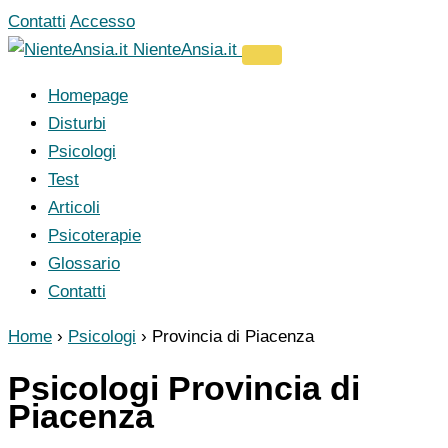
Vai
Contatti
Accesso
al
NienteAnsia.it
contenuto
Homepage
Disturbi
Psicologi
Test
Articoli
Psicoterapie
Glossario
Contatti
Home
›
Psicologi
›
Provincia di Piacenza
Psicologi Provincia di
Piacenza