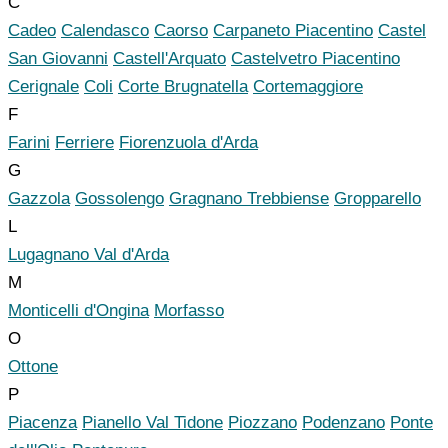
C
Cadeo
Calendasco
Caorso
Carpaneto Piacentino
Castel
San Giovanni
Castell'Arquato
Castelvetro Piacentino
Cerignale
Coli
Corte Brugnatella
Cortemaggiore
F
Farini
Ferriere
Fiorenzuola d'Arda
G
Gazzola
Gossolengo
Gragnano Trebbiense
Gropparello
L
Lugagnano Val d'Arda
M
Monticelli d'Ongina
Morfasso
O
Ottone
P
Piacenza
Pianello Val Tidone
Piozzano
Podenzano
Ponte