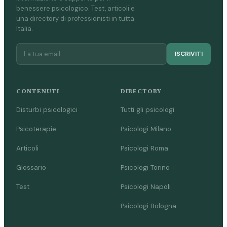
benessere psicologico. Test, articoli e
una directory di professionisti in tutta
Italia.
ISCRIVITI
CONTENUTI
DIRECTORY
Disturbi psicologici
Tutti gli psicologi
Psicoterapie
Psicologi Milano
Articoli
Psicologi Roma
Glossario
Psicologi Torino
Test
Psicologi Napoli
Psicologi Bologna