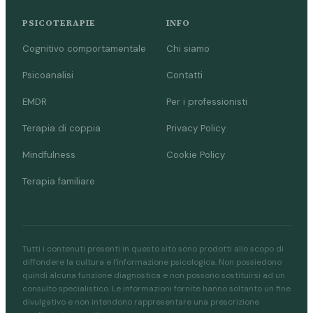
PSICOTERAPIE
INFO
Cognitivo comportamentale
Chi siamo
Psicoanalisi
Contatti
EMDR
Per i professionisti
Terapia di coppia
Privacy Policy
Mindfulness
Cookie Policy
Terapia familiare
Tutti i contenuti presenti in questo sito sono prodotti allo scopo di
diffondere la cultura e l'informazione psicologica. Non possiedono
quindi alcuna funzione diagnostica e non possono sostituirsi ad un
consulto specialistico. Le informazioni fornite hanno soltanto un fine
divulgativo e non intendono rappresentare una prescrizione