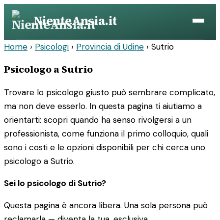
Vai
NienteAnsia.it
al
contenuto
Home
›
Psicologi
›
Provincia di Udine
›
Sutrio
Psicologo a Sutrio
Trovare lo psicologo giusto può sembrare complicato,
ma non deve esserlo. In questa pagina ti aiutiamo a
orientarti: scopri quando ha senso rivolgersi a un
professionista, come funziona il primo colloquio, quali
sono i costi e le opzioni disponibili per chi cerca uno
psicologo a Sutrio.
Sei lo psicologo di Sutrio?
Questa pagina è ancora libera. Una sola persona può
reclamarla — diventa la tua, esclusiva.