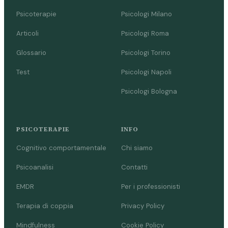
Psicoterapie
Psicologi Milano
Articoli
Psicologi Roma
Glossario
Psicologi Torino
Test
Psicologi Napoli
Psicologi Bologna
PSICOTERAPIE
INFO
Cognitivo comportamentale
Chi siamo
Psicoanalisi
Contatti
EMDR
Per i professionisti
Terapia di coppia
Privacy Policy
Mindfulness
Cookie Policy