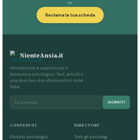
te.
Reclama la tua scheda
NienteAnsia.it
Informazione e supporto per il
benessere psicologico. Test, articoli e
una directory di professionisti in tutta
Italia.
ISCRIVITI
CONTENUTI
DIRECTORY
Disturbi psicologici
Tutti gli psicologi