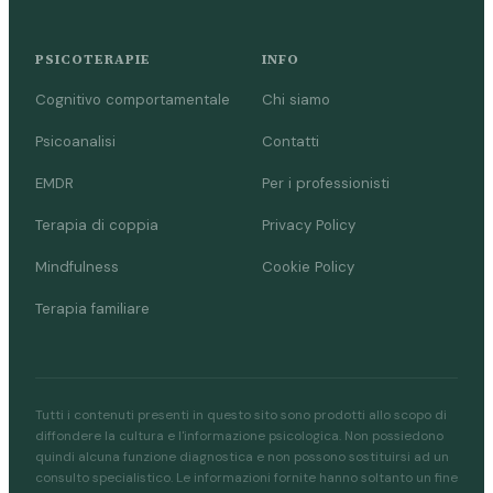
PSICOTERAPIE
INFO
Cognitivo comportamentale
Chi siamo
Psicoanalisi
Contatti
EMDR
Per i professionisti
Terapia di coppia
Privacy Policy
Mindfulness
Cookie Policy
Terapia familiare
Tutti i contenuti presenti in questo sito sono prodotti allo scopo di
diffondere la cultura e l'informazione psicologica. Non possiedono
quindi alcuna funzione diagnostica e non possono sostituirsi ad un
consulto specialistico. Le informazioni fornite hanno soltanto un fine