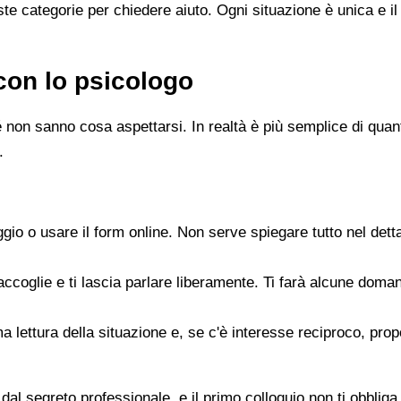
e categorie per chiedere aiuto. Ogni situazione è unica e il
con lo psicologo
 non sanno cosa aspettarsi. In realtà è più semplice di quanto
.
gio o usare il form online. Non serve spiegare tutto nel det
accoglie e ti lascia parlare liberamente. Ti farà alcune doman
rima lettura della situazione e, se c'è interesse reciproco, p
dal segreto professionale, e il primo colloquio non ti obbliga