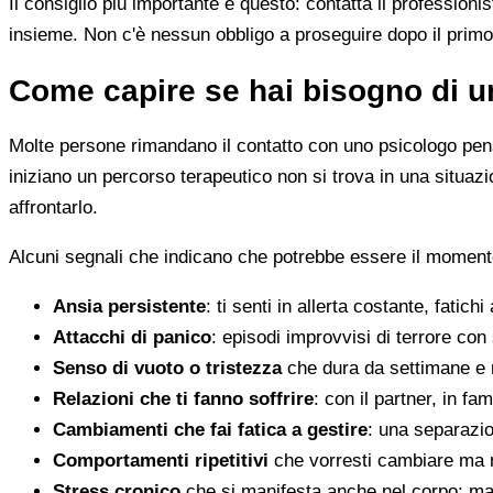
Il consiglio più importante è questo: contatta il profession
insieme. Non c'è nessun obbligo a proseguire dopo il primo
Come capire se hai bisogno di u
Molte persone rimandano il contatto con uno psicologo pens
iniziano un percorso terapeutico non si trova in una situa
affrontarlo.
Alcuni segnali che indicano che potrebbe essere il momento
Ansia persistente
: ti senti in allerta costante, fatichi
Attacchi di panico
: episodi improvvisi di terrore con 
Senso di vuoto o tristezza
che dura da settimane e 
Relazioni che ti fanno soffrire
: con il partner, in fam
Cambiamenti che fai fatica a gestire
: una separazion
Comportamenti ripetitivi
che vorresti cambiare ma n
Stress cronico
che si manifesta anche nel corpo: mal 