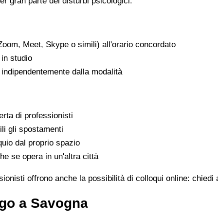
er gran parte dei disturbi psicologici.
Zoom, Meet, Skype o simili) all'orario concordato
in studio
, indipendentemente dalla modalità
rta di professionisti
ili gli spostamenti
uio dal proprio spazio
he se opera in un'altra città
onisti offrono anche la possibilità di colloqui online: chiedi
ogo a Savogna