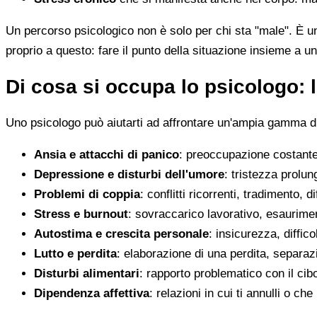
Un percorso psicologico non è solo per chi sta "male". È u
proprio a questo: fare il punto della situazione insieme a un
Di cosa si occupa lo psicologo: l
Uno psicologo può aiutarti ad affrontare un'ampia gamma di 
Ansia e attacchi di panico
: preoccupazione costante,
Depressione e disturbi dell'umore
: tristezza prolun
Problemi di coppia
: conflitti ricorrenti, tradimento, 
Stress e burnout
: sovraccarico lavorativo, esaurimen
Autostima e crescita personale
: insicurezza, diffic
Lutto e perdita
: elaborazione di una perdita, separaz
Disturbi alimentari
: rapporto problematico con il cib
Dipendenza affettiva
: relazioni in cui ti annulli o c