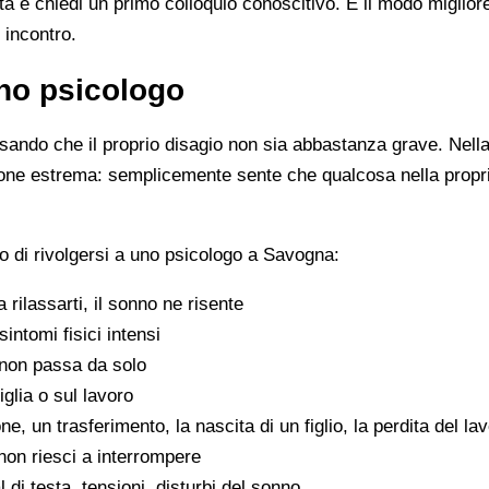
ista e chiedi un primo colloquio conoscitivo. È il modo miglio
 incontro.
no psicologo
ando che il proprio disagio non sia abbastanza grave. Nella 
zione estrema: semplicemente sente che qualcosa nella propr
 di rivolgersi a uno psicologo a Savogna:
 a rilassarti, il sonno ne risente
sintomi fisici intensi
non passa da solo
iglia o sul lavoro
e, un trasferimento, la nascita di un figlio, la perdita del la
on riesci a interrompere
di testa, tensioni, disturbi del sonno