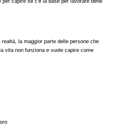
re per capire se c'è la base per lavorare bene
realtà, la maggior parte delle persone che
ia vita non funziona e vuole capire come
voro