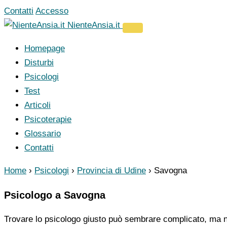
Vai
Contatti
Accesso
al
NienteAnsia.it
contenuto
Homepage
Disturbi
Psicologi
Test
Articoli
Psicoterapie
Glossario
Contatti
Home
›
Psicologi
›
Provincia di Udine
›
Savogna
Psicologo a Savogna
Trovare lo psicologo giusto può sembrare complicato, ma no