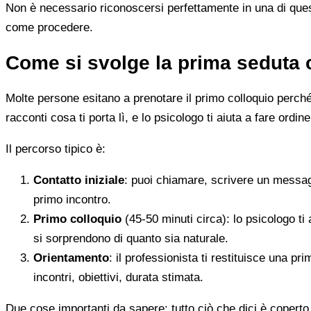
Non è necessario riconoscersi perfettamente in una di quest
come procedere.
Come si svolge la prima seduta 
Molte persone esitano a prenotare il primo colloquio perché
racconti cosa ti porta lì, e lo psicologo ti aiuta a fare ordine
Il percorso tipico è:
Contatto iniziale
: puoi chiamare, scrivere un messag
primo incontro.
Primo colloquio
(45-50 minuti circa): lo psicologo ti 
si sorprendono di quanto sia naturale.
Orientamento
: il professionista ti restituisce una p
incontri, obiettivi, durata stimata.
Due cose importanti da sapere: tutto ciò che dici è coperto 