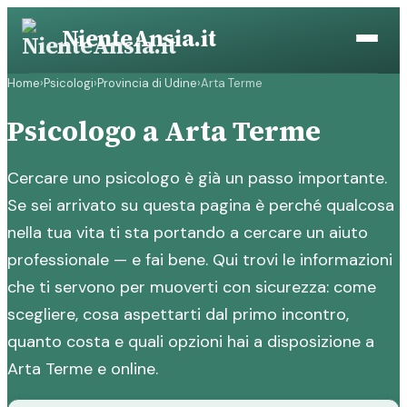
Vai
NienteAnsia.it
al
contenuto
Home
›
Psicologi
›
Provincia di Udine
›
Arta Terme
Psicologo a Arta Terme
Cercare uno psicologo è già un passo importante.
Se sei arrivato su questa pagina è perché qualcosa
nella tua vita ti sta portando a cercare un aiuto
professionale — e fai bene. Qui trovi le informazioni
che ti servono per muoverti con sicurezza: come
scegliere, cosa aspettarti dal primo incontro,
quanto costa e quali opzioni hai a disposizione a
Arta Terme e online.