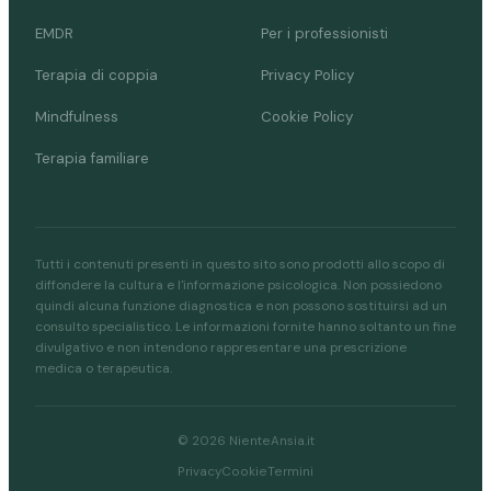
EMDR
Per i professionisti
Terapia di coppia
Privacy Policy
Mindfulness
Cookie Policy
Terapia familiare
Tutti i contenuti presenti in questo sito sono prodotti allo scopo di
diffondere la cultura e l'informazione psicologica. Non possiedono
quindi alcuna funzione diagnostica e non possono sostituirsi ad un
consulto specialistico. Le informazioni fornite hanno soltanto un fine
divulgativo e non intendono rappresentare una prescrizione
medica o terapeutica.
© 2026 NienteAnsia.it
Privacy
Cookie
Termini