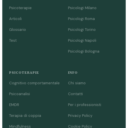
Psicoterapie
Psicologi Milano
Articoli
Psicologi Roma
Glossario
Psicologi Torino
Test
Psicologi Napoli
Psicologi Bologna
PSICOTERAPIE
INFO
Cognitivo comportamentale
Chi siamo
Psicoanalisi
Contatti
EMDR
Per i professionisti
Terapia di coppia
Privacy Policy
Mindfulness
Cookie Policy