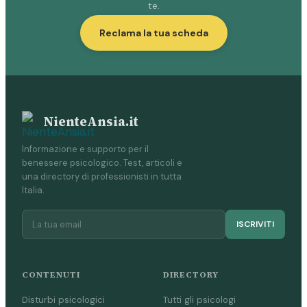
te.
Reclama la tua scheda
NienteAnsia.it
Informazione e supporto per il
benessere psicologico. Test, articoli e
una directory di professionisti in tutta
Italia.
ISCRIVITI
CONTENUTI
DIRECTORY
Disturbi psicologici
Tutti gli psicologi