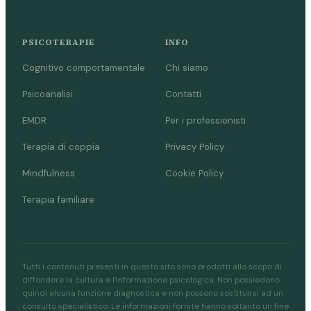
PSICOTERAPIE
INFO
Cognitivo comportamentale
Chi siamo
Psicoanalisi
Contatti
EMDR
Per i professionisti
Terapia di coppia
Privacy Policy
Mindfulness
Cookie Policy
Terapia familiare
Tutti i contenuti presenti in questo sito sono prodotti allo scopo di
diffondere la cultura e l'informazione psicologica. Non possiedono
quindi alcuna funzione diagnostica e non possono sostituirsi ad un
consulto specialistico. Le informazioni fornite hanno soltanto un fine