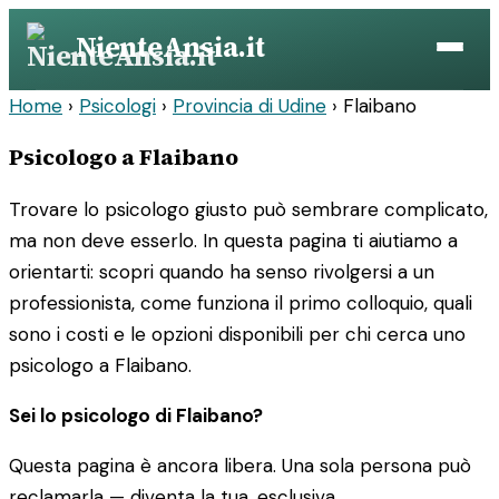
Vai
NienteAnsia.it
al
contenuto
Home
›
Psicologi
›
Provincia di Udine
›
Flaibano
Psicologo a Flaibano
Trovare lo psicologo giusto può sembrare complicato,
ma non deve esserlo. In questa pagina ti aiutiamo a
orientarti: scopri quando ha senso rivolgersi a un
professionista, come funziona il primo colloquio, quali
sono i costi e le opzioni disponibili per chi cerca uno
psicologo a Flaibano.
Sei lo psicologo di Flaibano?
Questa pagina è ancora libera. Una sola persona può
reclamarla — diventa la tua, esclusiva.