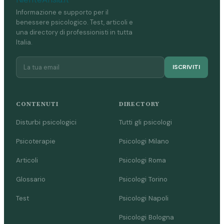
Informazione e supporto per il
benessere psicologico. Test, articoli e
una directory di professionisti in tutta
Italia.
ISCRIVITI
CONTENUTI
DIRECTORY
Disturbi psicologici
Tutti gli psicologi
Psicoterapie
Psicologi Milano
Articoli
Psicologi Roma
Glossario
Psicologi Torino
Test
Psicologi Napoli
Psicologi Bologna