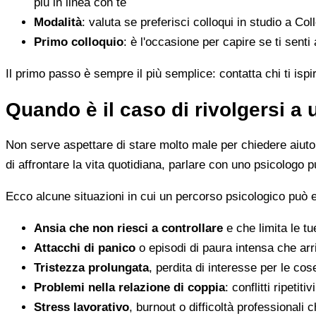
più in linea con te
Modalità
: valuta se preferisci colloqui in studio a Co
Primo colloquio
: è l'occasione per capire se ti senti
Il primo passo è sempre il più semplice: contatta chi ti ispi
Quando è il caso di rivolgersi a
Non serve aspettare di stare molto male per chiedere aiuto. 
di affrontare la vita quotidiana, parlare con uno psicologo p
Ecco alcune situazioni in cui un percorso psicologico può e
Ansia che non riesci a controllare
e che limita le tu
Attacchi di panico
o episodi di paura intensa che arr
Tristezza prolungata
, perdita di interesse per le co
Problemi nella relazione di coppia
: conflitti ripeti
Stress lavorativo
, burnout o difficoltà professionali 