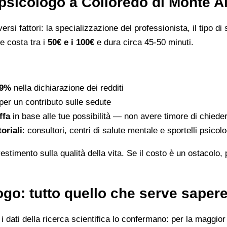
psicologo a Colloredo di Monte A
rsi fattori: la specializzazione del professionista, il tipo di s
le costa tra i
50€ e i 100€
e dura circa 45-50 minuti.
19%
nella dichiarazione dei redditi
per un contributo sulle sedute
ffa
in base alle tue possibilità — non avere timore di chiede
toriali
: consultori, centri di salute mentale e sportelli psico
stimento sulla qualità della vita. Se il costo è un ostacolo,
go: tutto quello che serve saper
dati della ricerca scientifica lo confermano: per la maggior p