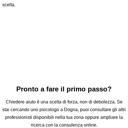
scelta.
Domande e risposte sullo psicologo
a Dogna
Quanto costa andare dallo psicologo?
Quando ha senso rivolgersi a uno psicologo?
Cosa succede al primo colloquio?
Psicologo e psicoterapeuta sono la stessa cosa?
Posso fare le sedute online?
Come parlare con uno psicologo senza pagare?
Pronto a fare il primo passo?
Chiedere aiuto è una scelta di forza, non di debolezza. Se
stai cercando uno psicologo a Dogna, puoi consultare gli altri
professionisti disponibili nella tua zona oppure ampliare la
ricerca con la consulenza online.