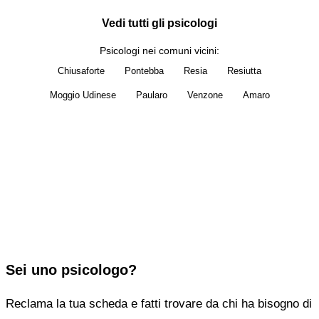
Vedi tutti gli psicologi
Psicologi nei comuni vicini:
Chiusaforte
Pontebba
Resia
Resiutta
Moggio Udinese
Paularo
Venzone
Amaro
Sei lo psicologo di Dogna?
Questa pagina è ancora libera. Una sola persona può
reclamarla — diventa la tua, esclusiva.
100€/anno
per Dogna. Attiva entro 48 ore.
Reclama questa scheda →
Sei uno psicologo?
Reclama la tua scheda e fatti trovare da chi ha bisogno di