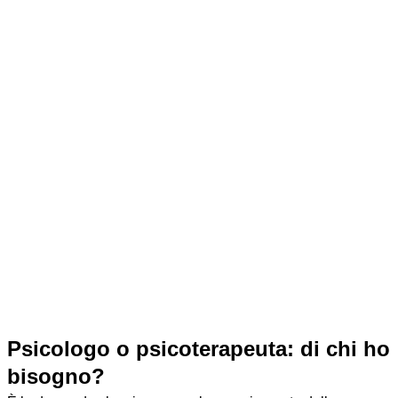
psicologo ascolta, fa alcune domande per capire
meglio, e comincia a orientarsi sulla tua situazione.
Proposta di percorso
: se decidi di continuare, il
professionista ti propone un piano di lavoro — con
quale frequenza vedersi, quali obiettivi raggiungere,
che durata stimare.
Tutto ciò che condividi durante il colloquio è protetto dal
segreto professionale. Lo studio dello psicologo è uno
spazio sicuro, dove puoi esprimerti senza timore di essere
giudicato.
Non serve arrivare al primo appuntamento con le idee chiare.
Molte persone iniziano dicendo "non so bene da dove
cominciare" — ed è perfettamente normale.
Psicologo o psicoterapeuta: di chi ho
bisogno?