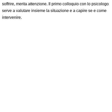
soffrire, merita attenzione. Il primo colloquio con lo psicologo
serve a valutare insieme la situazione e a capire se e come
intervenire.
Come funziona il primo colloquio
con lo psicologo
Il primo colloquio è un incontro conoscitivo: serve a te per
capire se ti trovi a tuo agio con il professionista, e allo
psicologo per comprendere la tua situazione e proporti il
percorso più adatto. Non c'è nessun obbligo a proseguire
dopo il primo incontro.
Ecco come si svolge, passo per passo:
Contatto
: chiama, scrivi o compila il form per fissare un
appuntamento. Puoi anche solo chiedere informazioni
prima di decidere.
Primo incontro
(in genere 45-50 minuti): racconti
liberamente cosa ti ha portato a cercare aiuto. Lo