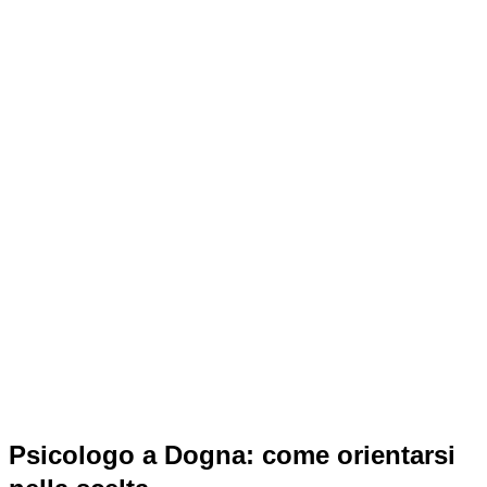
tua vita ti sta portando a cercare un aiuto
professionale — e fai bene. Qui trovi le informazioni
che ti servono per muoverti con sicurezza: come
scegliere, cosa aspettarti dal primo incontro, quanto
costa e quali opzioni hai a disposizione a Dogna e
online.
Sei lo psicologo di Dogna?
Questa pagina è ancora libera. Una sola persona può
reclamarla — diventa la tua, esclusiva.
100€/anno
per Dogna. Attiva entro 48 ore.
Reclama questa scheda →
Psicologo a Dogna: come orientarsi