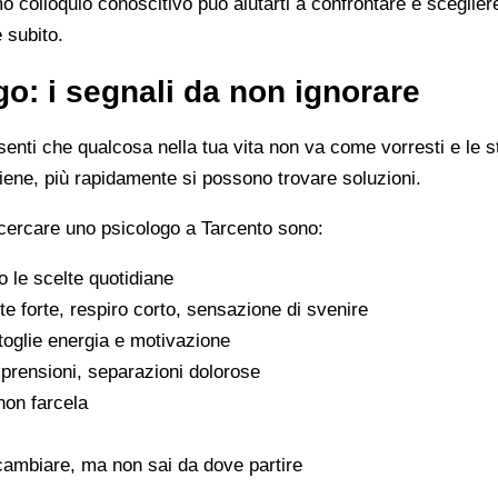
imo colloquio conoscitivo può aiutarti a confrontare e scegli
e subito.
o: i segnali da non ignorare
enti che qualcosa nella tua vita non va come vorresti e le s
viene, più rapidamente si possono trovare soluzioni.
 cercare uno psicologo a Tarcento sono:
 le scelte quotidiane
e forte, respiro corto, sensazione di svenire
 toglie energia e motivazione
omprensioni, separazioni dolorose
 non farcela
cambiare, ma non sai da dove partire