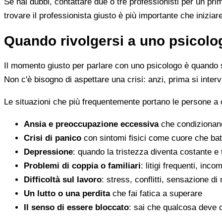
Se hai dubbi, contattare due o tre professionisti per un pr
trovare il professionista giusto è più importante che iniziar
Quando rivolgersi a uno psicolog
Il momento giusto per parlare con uno psicologo è quando s
Non c'è bisogno di aspettare una crisi: anzi, prima si inter
Le situazioni che più frequentemente portano le persone a
Ansia e preoccupazione eccessiva
che condizionano
Crisi di panico
con sintomi fisici come cuore che batt
Depressione
: quando la tristezza diventa costante e
Problemi di coppia o familiari
: litigi frequenti, inc
Difficoltà sul lavoro
: stress, conflitti, sensazione di
Un lutto o una perdita
che fai fatica a superare
Il senso di essere bloccato
: sai che qualcosa deve 