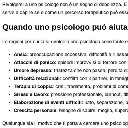
Rivolgersi a uno psicologo non è un segno di debolezza. È u
serve a capire se e come un percorso terapeutico può esser
Quando uno psicologo può aiutar
Le ragioni per cui ci si rivolge a uno psicologo sono tante e
Ansia
: preoccupazione eccessiva, difficoltà a rilassa
Attacchi di panico
: episodi improvvisi di terrore con 
Umore depresso
: tristezza che non passa, perdita 
Difficoltà relazionali
: conflitti con il partner, in fami
Terapia di coppia
: crisi, tradimento, problemi di co
Stress e lavoro
: pressione professionale, burnout, diff
Elaborazione di eventi difficili
: lutto, separazione, p
Crescita personale
: bisogno di capirsi meglio, super
Qualunque sia il motivo che ti porta a cercare uno psicologo