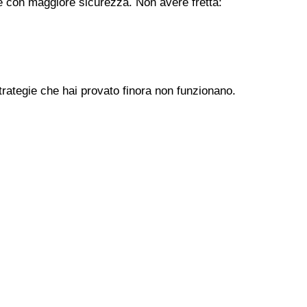
ere con maggiore sicurezza. Non avere fretta:
trategie che hai provato finora non funzionano.