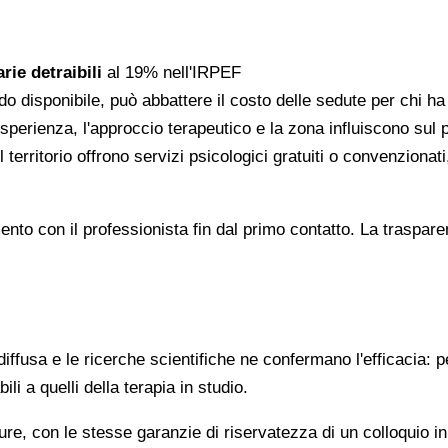
rie detraibili
al 19% nell'IRPEF
do disponibile, può abbattere il costo delle sedute per chi h
l'esperienza, l'approccio terapeutico e la zona influiscono sul
 territorio offrono servizi psicologici gratuiti o convenzion
gomento con il professionista fin dal primo contatto. La trasp
ffusa e le ricerche scientifiche ne confermano l'efficacia: p
ili a quelli della terapia in studio.
re, con le stesse garanzie di riservatezza di un colloquio i