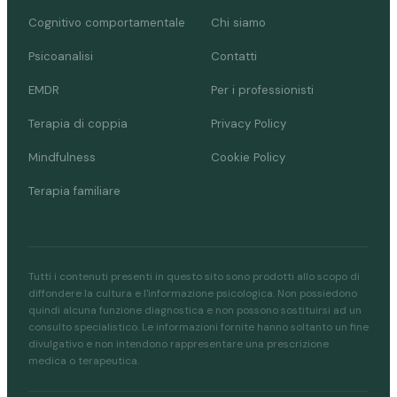
Cognitivo comportamentale
Chi siamo
Psicoanalisi
Contatti
EMDR
Per i professionisti
Terapia di coppia
Privacy Policy
Mindfulness
Cookie Policy
Terapia familiare
Tutti i contenuti presenti in questo sito sono prodotti allo scopo di
diffondere la cultura e l'informazione psicologica. Non possiedono
quindi alcuna funzione diagnostica e non possono sostituirsi ad un
consulto specialistico. Le informazioni fornite hanno soltanto un fine
divulgativo e non intendono rappresentare una prescrizione
medica o terapeutica.