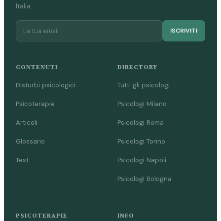
Italia.
ISCRIVITI
CONTENUTI
DIRECTORY
Disturbi psicologici
Tutti gli psicologi
Psicoterapie
Psicologi Milano
Articoli
Psicologi Roma
Glossario
Psicologi Torino
Test
Psicologi Napoli
Psicologi Bologna
PSICOTERAPIE
INFO