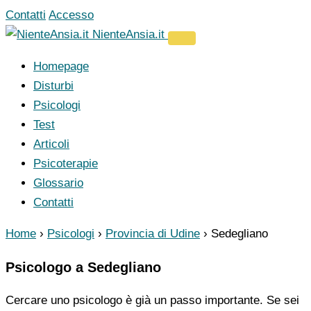
Vai
Contatti
Accesso
al
NienteAnsia.it
contenuto
Homepage
Disturbi
Psicologi
Test
Articoli
Psicoterapie
Glossario
Contatti
Home
›
Psicologi
›
Provincia di Udine
›
Sedegliano
Psicologo a Sedegliano
Cercare uno psicologo è già un passo importante. Se sei